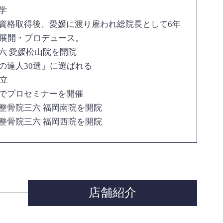
学
資格取得後、愛媛に渡り雇われ総院長として6年
を展開・プロデュース。
六 愛媛松山院を開院
の達人30選」に選ばれる
設立
でプロセミナーを開催
整骨院三六 福岡南院を開院
整骨院三六 福岡西院を開院
店舗紹介