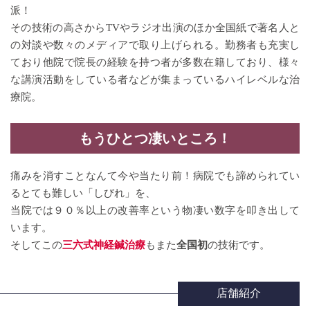
派！
その技術の高さからTVやラジオ出演のほか全国紙で著名人と
の対談や数々のメディアで取り上げられる。勤務者も充実し
ており他院で院長の経験を持つ者が多数在籍しており、様々
な講演活動をしている者などが集まっているハイレベルな治
療院。
もうひとつ
凄いところ！
痛みを消すことなんて今や当たり前！病院でも諦められてい
るとても難しい「しびれ」を、
当院では９０％以上の改善率という物凄い数字を叩き出して
います。
そしてこの
三六式神経鍼治療
もまた
全国初
の技術です。
店舗紹介