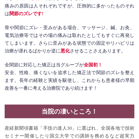
痛みの原因は人それぞれですが、圧倒的に多かったものそれ
は
関節のズレです!
骨や関節にズレ・歪みがある場合、マッサージ、鍼、お灸、
電気治療等ではその場の痛みは取れたとしてもすぐに再発し
てしまいます。さらに歪みがある状態での固定やリハビリは
治療が遅れるばかりか逆に
悪化
させることさえあります。
全関節に対応した矯正は当グループが
全国初！
安全、性格、痛くないを追求した矯正法で関節のズレを整え
ます。長年の経験と実績を駆使し、これからも患者様の早期
改善を一番に考える治療院であり続けます！
当院の
凄いところ！
産経新聞頃書籍「手技の達人30」に選ばれ、全国各地で技術
セミナー開催したり国立大学での講師を務めるなど超実力