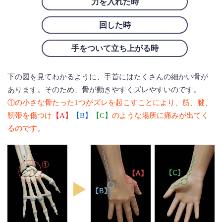
力を入れた時
回した時
手をついて立ち上がる時
下の図を見てわかるように、手首にはたくさんの細かい骨が
あります。そのため、骨が動きやすくズレやすいのです。
①の小さな骨たった1つがズレを起こすことにより、筋、腱、
靭帯を傷つけ
【A】
【B】
【C】
のような場所に痛みが出てく
るのです。